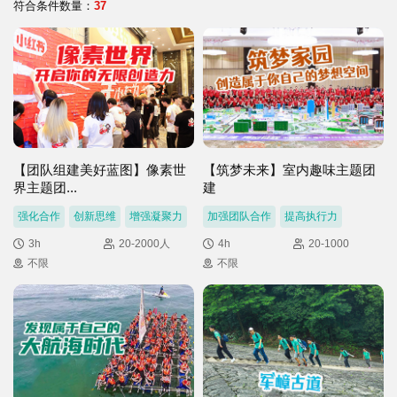
们
我
符合条件数量：
37
们
【团队组建美好蓝图】像素世
【筑梦未来】室内趣味主题团
界主题团...
建
强化合作
创新思维
增强凝聚力
加强团队合作
提高执行力
3h
20-2000人
4h
20-1000
不限
不限