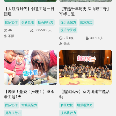
【大航海时代】创意主题一日
【穿越千年历史 深山藏古寺】
团建
军嶂古道...
团队协作
创新思维
提高执行力
提升凝聚力
磨炼意志
提升荣誉感
4h
300-5000人
不限
2天1晚
30-500人
无锡
【烧脑！悬疑！推理！】继承
【越狱风云】室内团建主题活
者主题1天...
动
团队协作
增强凝聚力
解压放松
增强凝聚力
提高执行力
提高执行力