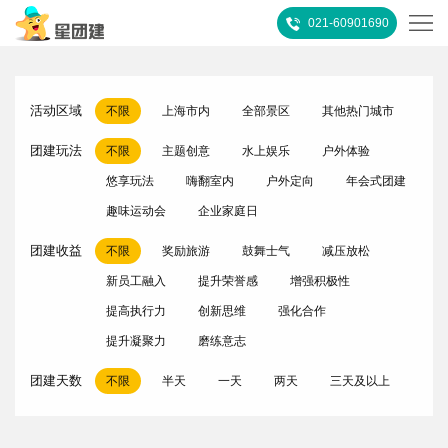
021-60901690
首
活动区域
不限
上海市内
全部景区
其他热门城市
页
热
团建玩法
不限
主题创意
水上娱乐
户外体验
门
所
悠享玩法
嗨翻室内
户外定向
年会式团建
趣味运动会
企业家庭日
推
有
客
团建收益
不限
奖励旅游
鼓舞士气
减压放松
荐
活
户
团
新员工融入
提升荣誉感
增强积极性
提高执行力
创新思维
强化合作
动
案
建
关
提升凝聚力
磨练意志
例
攻
于
联
团建天数
不限
半天
一天
两天
三天及以上
略
我
系