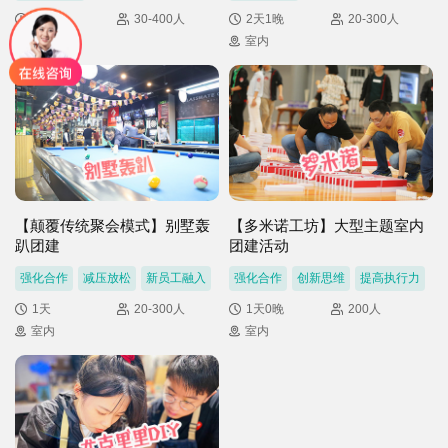
1天
30-400人
2天1晚
20-300人
室内
室内
【颠覆传统聚会模式】别墅轰
【多米诺工坊】大型主题室内
趴团建
团建活动
强化合作
减压放松
新员工融入
强化合作
创新思维
提高执行力
1天
20-300人
1天0晚
200人
室内
室内