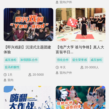
室内/户外
【即兴戏剧】沉浸式主题团建
【地产大亨 谁与争锋】真人大
体验
富翁半日...
减压放松
加强团队合作
强化合作
提生荣誉感
减压放松
提高积极性
半天
20-3000人
室内/户外
1天
20-5000
室内