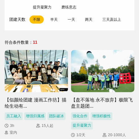
们
我
提升凝聚力
磨练意志
们
团建天数
不限
半天
一天
两天
三天及以上
符合条件数量：
11
【似颜绘团建 漫画工作坊】描
【盘不落地 永不放弃】极限飞
绘生动有...
盘主题团...
员工融入
增强归属感
团队破冰
强化合作
增强积极性
提升凝聚力
3h
15人起
室内
1/2天
20-1000人