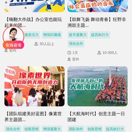
【嗨翻大作战】办公室也能玩
【鼓舞飞扬 舞动青春】狂野非
起来的团...
洲鼓主题...
室内即玩
激发活力
增强归属感
提升凝聚力
提高执行力
强化合作
2h
30人以上
室内
1天
10-300人
室外
【团队组建美好蓝图】像素世
【大航海时代】创意主题一日
界主题团...
团建
强化合作
创新思维
增强凝聚力
团队协作
创新思维
提高执行力