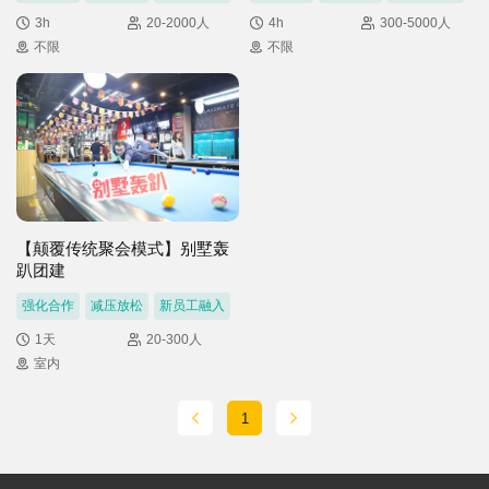
3h
20-2000人
4h
300-5000人
不限
不限
【颠覆传统聚会模式】别墅轰
趴团建
强化合作
减压放松
新员工融入
1天
20-300人
室内
1