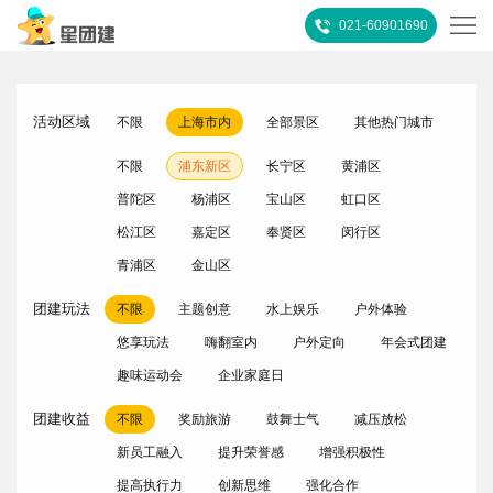
021-60901690
首
活动区域
不限
上海市内
全部景区
其他热门城市
页
热
不限
浦东新区
长宁区
黄浦区
门
所
普陀区
杨浦区
宝山区
虹口区
松江区
嘉定区
奉贤区
闵行区
推
有
客
青浦区
金山区
荐
活
户
团
团建玩法
不限
主题创意
水上娱乐
户外体验
悠享玩法
嗨翻室内
户外定向
年会式团建
动
案
建
关
趣味运动会
企业家庭日
例
攻
于
联
团建收益
不限
奖励旅游
鼓舞士气
减压放松
略
我
系
新员工融入
提升荣誉感
增强积极性
提高执行力
创新思维
强化合作