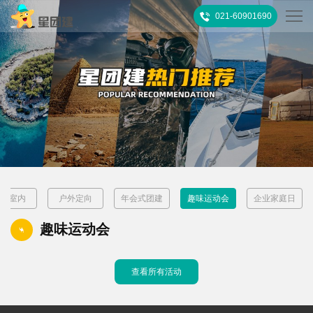
021-60901690
首
页
热
门
所
推
有
客
荐
活
户
团
嗨翻室内
户外定向
年会式团建
趣味运动会
企业家庭日
动
案
建
关
趣味运动会
例
攻
于
联
查看所有活动
略
我
系