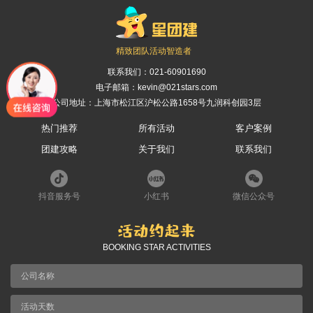
们
我
们
精致团队活动智造者
联系我们：
021-60901690
电子邮箱：kevin@021stars.com
公司地址：上海市松江区沪松公路1658号九润科创园3层
热门推荐
所有活动
客户案例
团建攻略
关于我们
联系我们
抖音服务号
小红书
微信公众号
BOOKING STAR ACTIVITIES