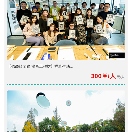
【似颜绘团建 漫画工作坊】描绘生动...
300￥/人
元/人