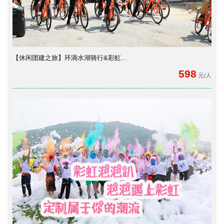
【休闲团建之旅】环滴水湖骑行&彩虹...
598
元/人