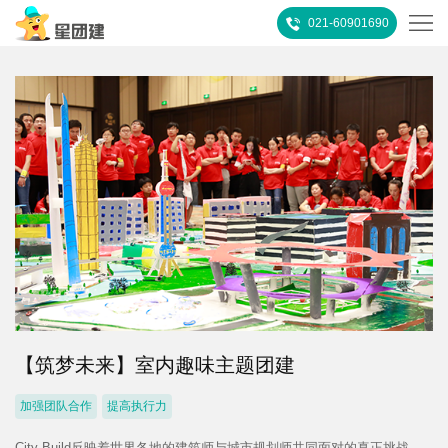
021-60901690
首
页
热
门
所
推
有
客
荐
活
户
团
动
案
建
关
例
【筑梦未来】室内趣味主题团建
攻
于
联
加强团队合作
提高执行力
略
我
系
City Build反映着世界各地的建筑师与城市规划师共同面对的真正挑战。