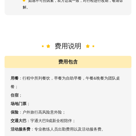
如遇不可控因素，双方达成一致，对行程进行改期，敬请谅
解。
费用说明
费用包含
用餐
：行程中所列餐饮，早餐为自助早餐，午餐&晩餐为团队桌
餐；
住宿
；
场地门票
；
保险
：户外旅行高风险意外险；
交通大巴
：宇通大巴9成新全程陪伴；
活动服务费
：专业教练人员出勤费用以及活动服务费。