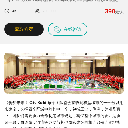
们
我
390
4h
20-1000
元/人
们
获取方案
在线咨询
《筑梦未来 》City Build 每个团队都会接收到模型城市的一部分以用
来建设，选择四个区域中的其中一个，包括工业，住宅，休闲及商
业。团队们需要协力合作制定城市规划，确保整个城市的设计是协
调一致，而道路，河流等亦要与其他团队建造的相连部份连贯地接