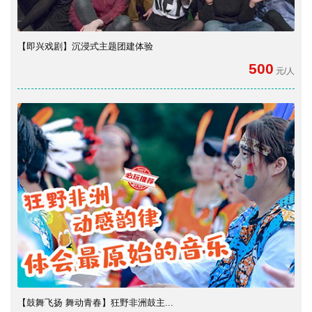
【即兴戏剧】沉浸式主题团建体验
500
元/人
【鼓舞飞扬 舞动青春】狂野非洲鼓主...