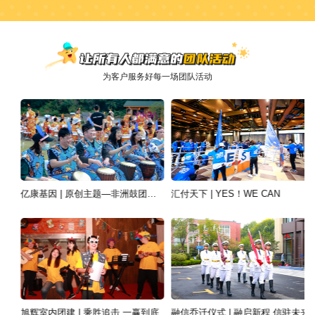
为客户服务好每一场团队活动
亿康基因 | 原创主题—非洲鼓团建活动
汇付天下 | YES！WE CAN
旭辉室内团建 | 乘胜追击 一赢到底
融信乔迁仪式 | 融启新程 信驻未来