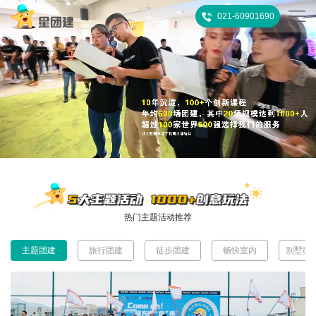
021-60901690
首
页
热
门
所
推
有
客
荐
活
户
团
热门主题活动推荐
动
案
建
关
主题团建
旅行团建
徒步团建
畅快室内
别墅微
例
攻
于
联
略
我
系