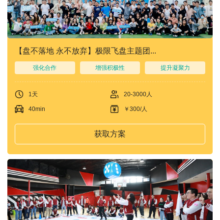
们
我
们
【盘不落地 永不放弃】极限飞盘主题团...
强化合作
增强积极性
提升凝聚力
1天
20-3000人
40min
￥300/人
获取方案