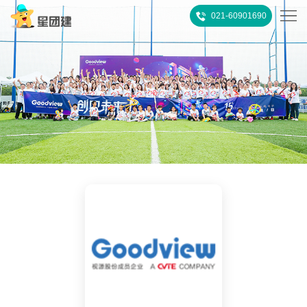
021-60901690
首
页
热
门
所
推
有
客
荐
活
户
团
动
案
建
关
例
攻
于
联
略
我
系