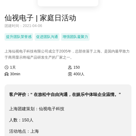
们
我
们
仙视电子 | 家庭日活动
团建时间：2021-04-06
提升团队荣誉感
促进团队沟通
增强团队凝聚力
上海仙视电子科技有限公司成立于2005年，总部坐落于上海。是国内最早致力
于商用显示终端产品研发生产的厂家之一。
1天
150
30min
400/人
客户评价：
“ 在放松中自由沟通，在娱乐中体味企业温情。”
上海团建策划：仙视电子科技
人数：150人
活动地点：上海