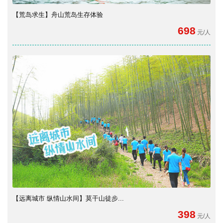
【荒岛求生】舟山荒岛生存体验
698
元/人
【远离城市 纵情山水间】莫干山徒步...
398
元/人