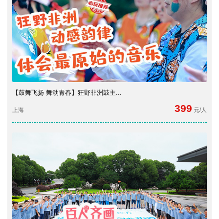
【鼓舞飞扬 舞动青春】狂野非洲鼓主...
399
上海
元/人