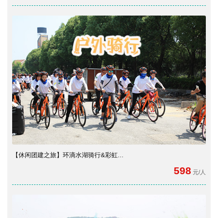
【休闲团建之旅】环滴水湖骑行&彩虹...
598
元/人