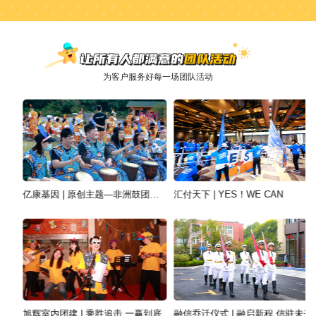
为客户服务好每一场团队活动
亿康基因 | 原创主题—非洲鼓团建活动
汇付天下 | YES！WE CAN
旭辉室内团建 | 乘胜追击 一赢到底
融信乔迁仪式 | 融启新程 信驻未来