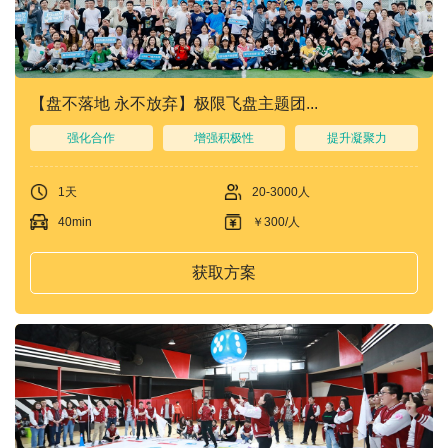
们
我
们
【盘不落地 永不放弃】极限飞盘主题团...
强化合作
增强积极性
提升凝聚力
1天
20-3000人
40min
￥300/人
获取方案