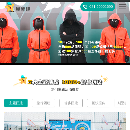
021-60901690
首
页
热
门
所
推
有
客
荐
活
户
团
热门主题活动推荐
动
案
建
关
主题团建
旅行团建
徒步团建
畅快室内
别墅微
例
攻
于
联
略
我
系