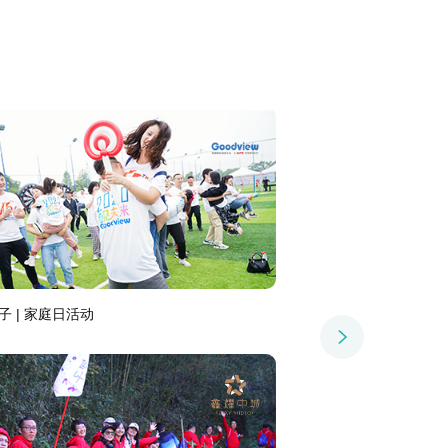
内团建 | 乘胜追击 一赢到底
融信集团第四届运动会 |