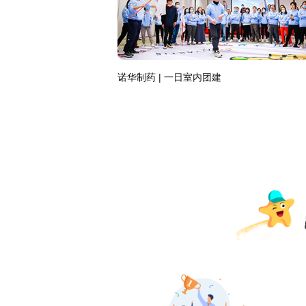
，耀出发
融信乔迁仪式 | 融启新程 信驻未来