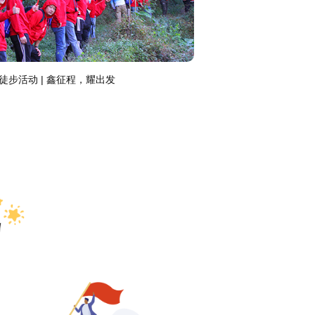
人寿 | "主人翁"趣味运动会
汇付天下室内团建 | 迎