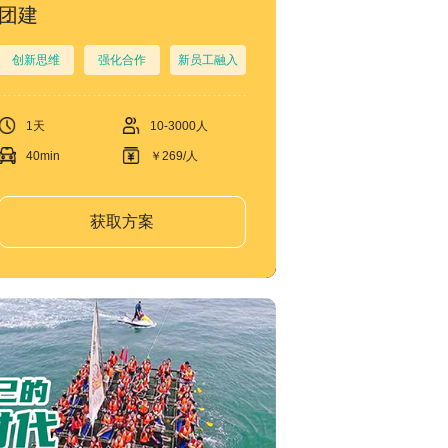
团建
创新思维
强化合作
新员工融入
1天
10-3000人
40min
￥269/人
获取方案