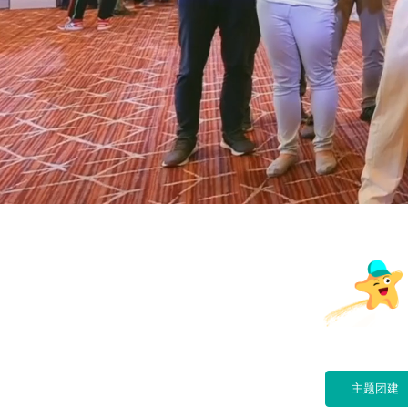
们
我
们
主题团建