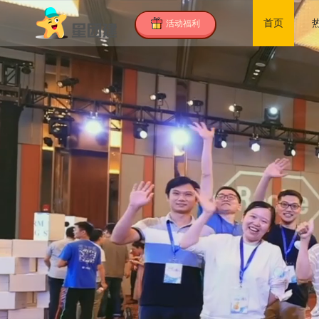
首页
活动福利
首
页
热
门
所
推
有
客
荐
活
户
团
动
案
建
关
例
攻
于
联
略
我
系