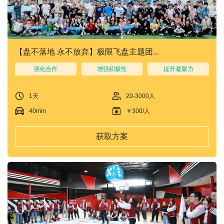
们
我
们
【盘不落地 永不放弃】极限飞盘主题团...
强化合作
增强积极性
提升凝聚力
1天
20-3000人
40min
￥300/人
获取方案