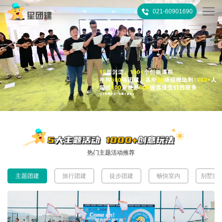
021-60901690
首
页
热
门
所
推
有
客
荐
活
户
团
热门主题活动推荐
动
案
建
关
主题团建
旅行团建
徒步团建
畅快室内
别墅微
例
攻
于
联
略
我
系