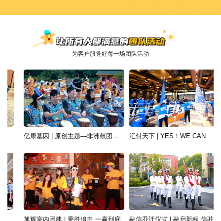
为客户服务好每一场团队活动
亿康基因 | 原创主题—非洲鼓团建活动
汇付天下 | YES！WE CAN
旭辉室内团建 | 乘胜追击 一赢到底
融信乔迁仪式 | 融启新程 信驻未来