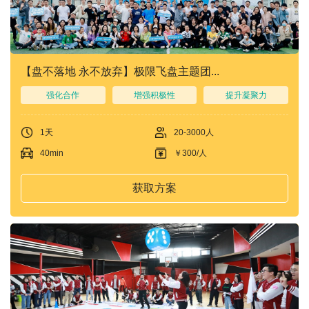
们
我
们
【盘不落地 永不放弃】极限飞盘主题团...
强化合作
增强积极性
提升凝聚力
1天
20-3000人
40min
￥300/人
获取方案