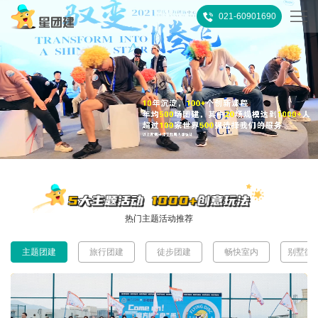
021-60901690
首
页
热
门
所
推
有
客
荐
活
户
团
热门主题活动推荐
动
案
建
关
主题团建
旅行团建
徒步团建
畅快室内
别墅微
例
攻
于
联
略
我
系