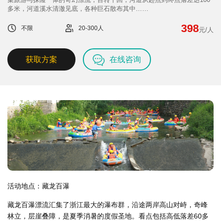
们
我
多米，河道溪水清澈见底，各种巨石散布其中……
们
398
不限
20-300人
元/人
获取方案
在线咨询
活动地点：藏龙百瀑
藏龙百瀑漂流汇集了浙江最大的瀑布群，沿途两岸高山对峙，奇峰
林立，层崖叠障，是夏季消暑的度假圣地。看点包括高低落差60多