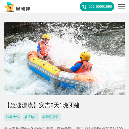
021-60901690
首
页
热
门
所
推
有
客
荐
活
户
团
动
案
建
关
例
【急速漂流】安吉2天1晚团建
攻
于
联
鼓舞士气
减压放松
增强积极性
略
我
系
集旅游与探险一体的奇幻漂流，百转干回，河道从起点到终点落差达100