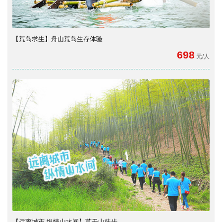
【荒岛求生】舟山荒岛生存体验
698
元/人
【远离城市 纵情山水间】莫干山徒步...