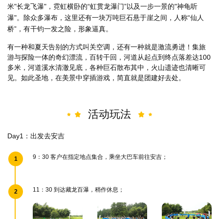
米"长龙飞瀑"，霓虹横卧的“虹贯龙瀑门”以及一步一景的"神龟听
瀑"。除众多瀑布，这里还有一块万吨巨石悬于崖之间，人称“仙人
桥”，有干钧一发之险，形象逼真。
有一种和夏天告别的方式叫关空调，还有一种就是激流勇进！集旅
游与探险一体的奇幻漂流，百转干回，河道从起点到终点落差达100
多米，河道溪水清澈见底，各种巨石散布其中，火山遗迹也清晰可
见。如此圣地，在美景中穿插游戏，简直就是团建好去处。
活动玩法
Day1：出发去安吉
9：30 客户在指定地点集合，乘坐大巴车前往安吉；
1
11：30 到达藏龙百瀑，稍作休息；
2