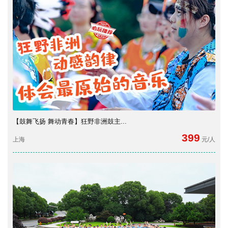
【鼓舞飞扬 舞动青春】狂野非洲鼓主...
399
上海
元/人