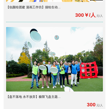
【似颜绘团建 漫画工作坊】描绘生动...
300￥/人
元/人
【盘不落地 永不放弃】极限飞盘主题...
300
元/人