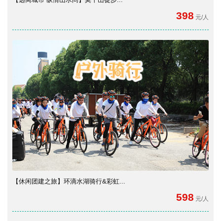
398
元/人
【休闲团建之旅】环滴水湖骑行&彩虹...
598
元/人