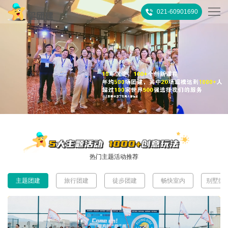
021-60901690
首
页
热
门
所
推
有
客
荐
活
户
团
热门主题活动推荐
动
案
建
关
主题团建
旅行团建
徒步团建
畅快室内
别墅微
例
攻
于
联
略
我
系