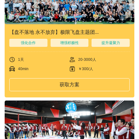
们
我
们
【盘不落地 永不放弃】极限飞盘主题团...
强化合作
增强积极性
提升凝聚力
1天
20-3000人
40min
￥300/人
获取方案