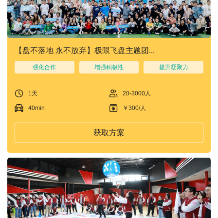
们
我
们
【盘不落地 永不放弃】极限飞盘主题团...
强化合作
增强积极性
提升凝聚力
1天
20-3000人
40min
￥300/人
获取方案