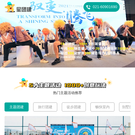
021-60901690
首
页
热
门
所
推
有
客
荐
活
户
团
热门主题活动推荐
动
案
建
关
主题团建
旅行团建
徒步团建
畅快室内
别墅微
例
攻
于
联
略
我
系