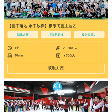
们
我
们
【盘不落地 永不放弃】极限飞盘主题团...
强化合作
增强积极性
提升凝聚力
1天
20-3000人
40min
￥300/人
获取方案