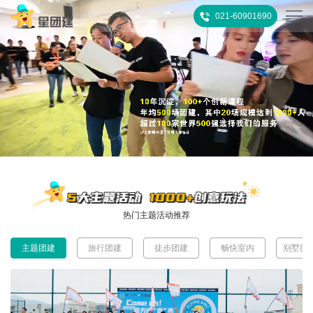
021-60901690
首
页
热
门
所
推
有
客
荐
活
户
团
热门主题活动推荐
动
案
建
关
主题团建
旅行团建
徒步团建
畅快室内
别墅微
例
攻
于
联
略
我
系