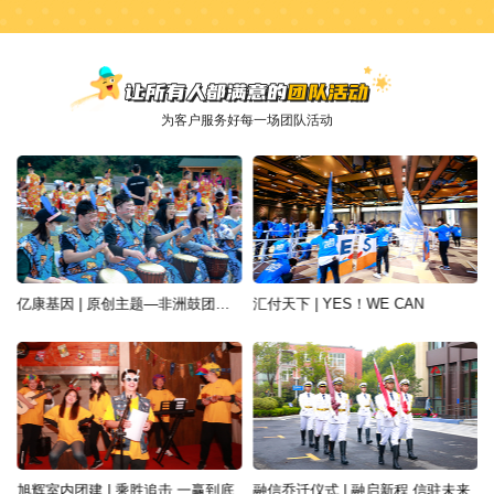
为客户服务好每一场团队活动
亿康基因 | 原创主题—非洲鼓团建活动
汇付天下 | YES！WE CAN
旭辉室内团建 | 乘胜追击 一赢到底
融信乔迁仪式 | 融启新程 信驻未来