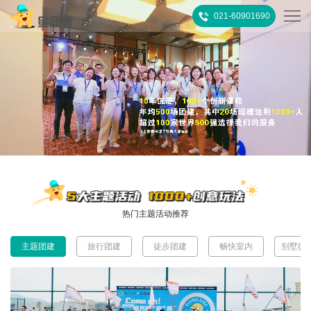
021-60901690
首
页
热
门
所
推
有
客
荐
活
户
团
热门主题活动推荐
动
案
建
关
主题团建
旅行团建
徒步团建
畅快室内
别墅微
例
攻
于
联
略
我
系