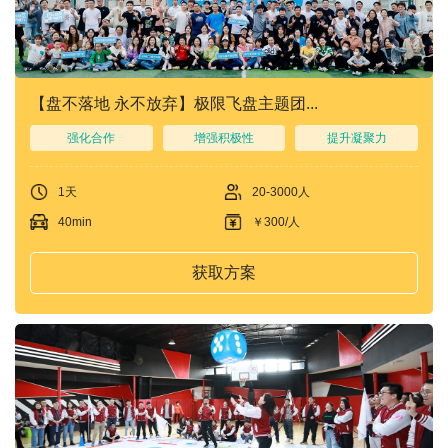
们
我
们
【盘不落地 永不放弃】极限飞盘主题团...
强化合作
增强积极性
提升凝聚力
1天
20-3000人
40min
￥300/人
获取方案