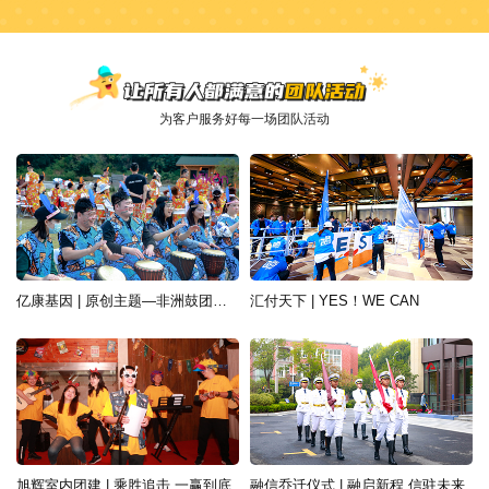
为客户服务好每一场团队活动
亿康基因 | 原创主题—非洲鼓团建活动
汇付天下 | YES！WE CAN
旭辉室内团建 | 乘胜追击 一赢到底
融信乔迁仪式 | 融启新程 信驻未来