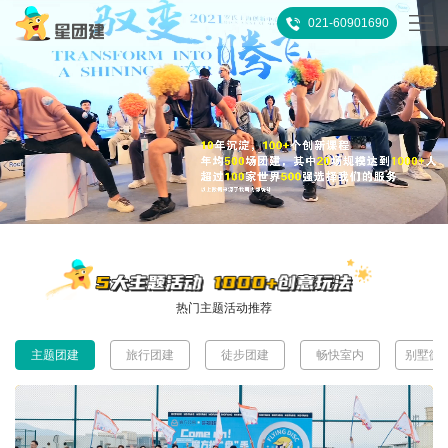
021-60901690
首
页
热
门
所
推
有
客
荐
活
户
团
热门主题活动推荐
动
案
建
关
主题团建
旅行团建
徒步团建
畅快室内
别墅微
例
攻
于
联
略
我
系