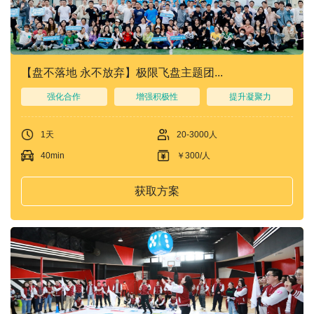
们
我
们
【盘不落地 永不放弃】极限飞盘主题团...
强化合作
增强积极性
提升凝聚力
1天
20-3000人
40min
￥300/人
获取方案