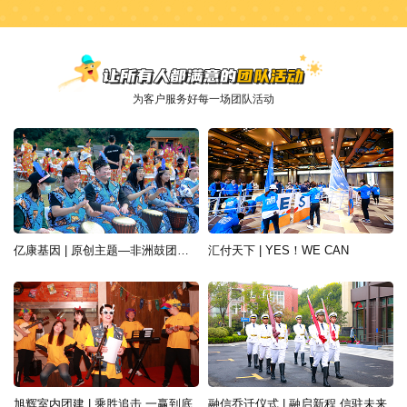
为客户服务好每一场团队活动
亿康基因 | 原创主题—非洲鼓团建活动
汇付天下 | YES！WE CAN
旭辉室内团建 | 乘胜追击 一赢到底
融信乔迁仪式 | 融启新程 信驻未来